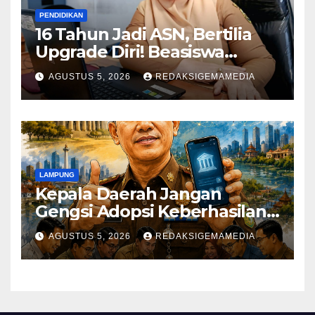
PENDIDIKAN
16 Tahun Jadi ASN, Bertilia
Upgrade Diri! Beasiswa
Pemkot Bandar Lampung
AGUSTUS 5, 2026
REDAKSIGEMAMEDIA
Antar Kuliah S2 Jalur RPL
Magister Manajemen IIB
Darmajaya
LAMPUNG
Kepala Daerah Jangan
Gengsi Adopsi Keberhasilan
Daerah Lain
AGUSTUS 5, 2026
REDAKSIGEMAMEDIA