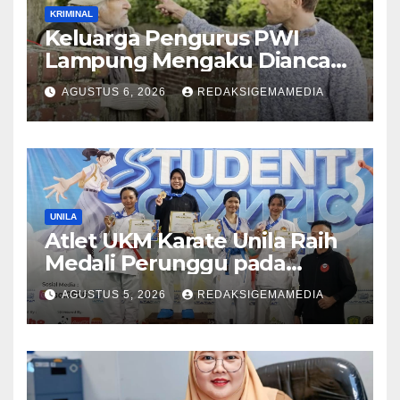
KRIMINAL
Keluarga Pengurus PWI
Lampung Mengaku Diancam
Tetangga, Terpaksa
AGUSTUS 6, 2026
REDAKSIGEMAMEDIA
Mengungsi Dini Hari
UNILA
Atlet UKM Karate Unila Raih
Medali Perunggu pada
Lampung Student Olympic
AGUSTUS 5, 2026
REDAKSIGEMAMEDIA