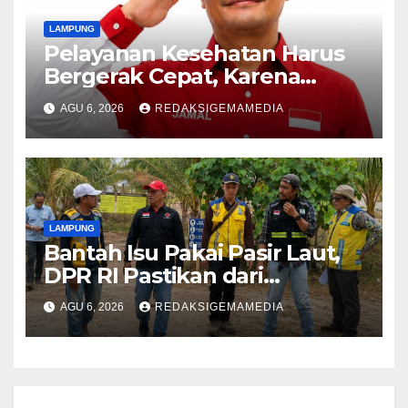
LAMPUNG
Pelayanan Kesehatan Harus
Bergerak Cepat, Karena
Nyawa Tidak Bisa Menunggu
AGU 6, 2026
REDAKSIGEMAMEDIA
LAMPUNG
Bantah Isu Pakai Pasir Laut,
DPR RI Pastikan dari
Penambang Resmi
AGU 6, 2026
REDAKSIGEMAMEDIA