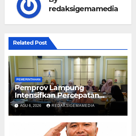
redaksigemamedia
Related Post
PEMERINTAHAN
Pemprov Lampung
Intensifkan Percepatan
Penanggulangan
AGU 6, 2026
REDAKSIGEMAMEDIA
Tuberkulosis di Tanggamus