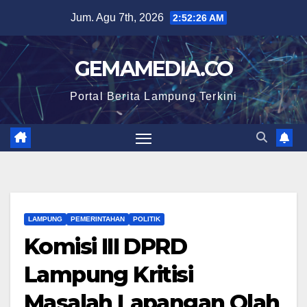
Skip
Jum. Agu 7th, 2026
2:52:27 AM
to
content
GEMAMEDIA.CO
Portal Berita Lampung Terkini
LAMPUNG
PEMERINTAHAN
POLITIK
Komisi III DPRD
Lampung Kritisi
Masalah Lapangan Olah